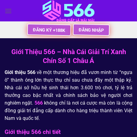
Chuyển
đến
nội
dung
ĐĂNG KÝ +188K
ĐĂNG NHẬP
Giới Thiệu 566 – Nhà Cái Giải Trí Xanh
Chín Số 1 Châu Á
Giới thiệu 566
về một thương hiệu đã vươn mình từ “ngựa
ô” thành ông lớn thực thụ chỉ sau chưa đầy một thập kỷ.
Nhà cái sở hữu hệ sinh thái hơn 3.600 trò chơi, tỷ lệ trả
thưởng cao bậc nhất và chính sách bảo vệ người chơi
nghiêm ngặt.
566
không chỉ là nơi cá cược mà còn là cộng
đồng giải trí đẳng cấp dành cho hàng triệu thành viên Việt
Nam và quốc tế.
Giới thiệu 566 chi tiết