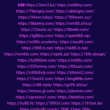
U88
https://3win3.bz/
https://ee88ny.com/
https://79kingny.com/
https://okkingny.com/
https://99win.tokyo/
https://789wwin.xyz/
https://8kbetny.com/
https://mm88.africa/
https://33winn.cc/
https://f8betkr.com/
https://tg88ny.com/
https://open888.vip/
https://sc88lv.academy/
https://eau88.com/
https://tt88.in.net/
https://nk88.in.net/
https://mm66i.com/
https://vip66.ad/
https://188v.design/
https://hz886bet.com/
https://xn88lx.com/
https://555winny.com/
https://88aaio.com/
https://lc8868vip.com/
https://68wint2.com/
https://13wint2.com/
https://king88tb.com/
https://x88.style/
https://go99.africa/
https://mmoo.gr.com/
https://pkwiner.com/
https://vipwinno1.com/
https://bbetlive.com/
https://hu88.fit/
https://789fsf.com/
https://181bet.de/
https://nohu90.coach/
789F
33win
789p