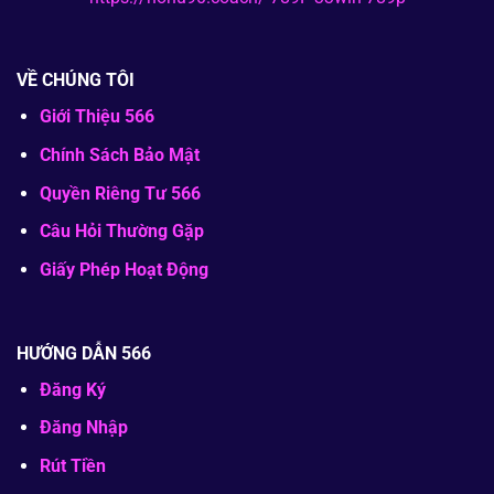
VỀ CHÚNG TÔI
Giới Thiệu 566
Chính Sách Bảo Mật
Quyền Riêng Tư 566
Câu Hỏi Thường Gặp
Giấy Phép Hoạt Động
HƯỚNG DẪN 566
Đăng Ký
Đăng Nhập
Rút Tiền