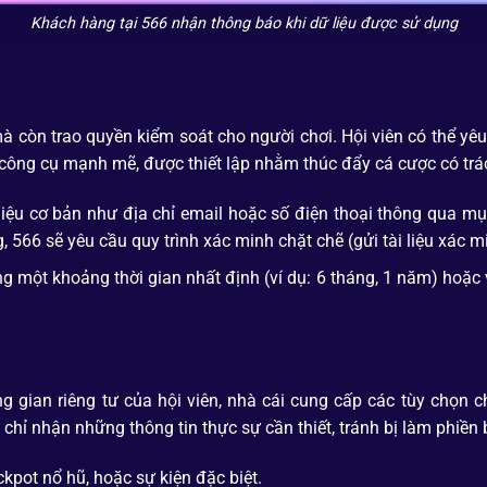
Khách hàng tại 566 nhận thông báo khi dữ liệu được sử dụng
mà còn trao quyền kiểm soát cho người chơi. Hội viên có thể yê
ột công cụ mạnh mẽ, được thiết lập nhằm thúc đẩy cá cược có tr
liệu cơ bản như địa chỉ email hoặc số điện thoại thông qua mụ
 566 sẽ yêu cầu quy trình xác minh chặt chẽ (gửi tài liệu xác m
ng một khoảng thời gian nhất định (ví dụ: 6 tháng, 1 năm) hoặc
g gian riêng tư của hội viên, nhà cái cung cấp các tùy chọn ch
chỉ nhận những thông tin thực sự cần thiết, tránh bị làm phiề
ckpot nổ hũ, hoặc sự kiện đặc biệt.