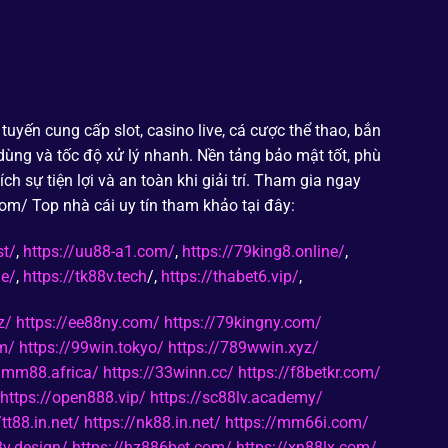
tuyến cung cấp slot, casino live, cá cược thể thao, bắn
 dùng và tốc độ xử lý nhanh. Nền tảng bảo mật tốt, phù
ch sự tiện lợi và an toàn khi giải trí. Tham gia ngay
om/ Top nhà cái uy tín tham khảo tại đây:
st/
,
https://uu88-a1.com/
,
https://79king8.online/
,
ne/
,
https://tk88v.tech
/,
https://thabet6.vip/
,
z/
https://ee88ny.com/
https://79kingny.com/
om/
https://99win.tokyo/
https://789wwin.xyz/
//mm88.africa/
https://33winn.cc/
https://f8betkr.com/
https://open888.vip/
https://sc88lv.academy/
/tt88.in.net/
https://nk88.in.net/
https://mm66i.com/
8v.design/
https://hz886bet.com/
https://xn88lx.com/