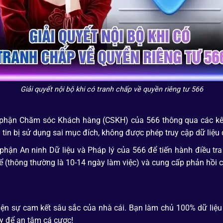
Giải quyết nội bộ khi có tranh chấp về quyền riêng tư 566
 bộ phận Chăm sóc Khách hàng (CSKH) của 566 thông qua các kê
ng tin bị sử dụng sai mục đích, không được phép truy cập dữ liệ
n An ninh Dữ liệu và Pháp lý của 566 để tiến hành điều tra n
 (thông thường là 10-14 ngày làm việc) và cung cấp phản hồi ch
hiện sự cam kết sâu sắc của nhà cái. Bạn làm chủ 100% dữ liệ
y để an tâm cá cược!