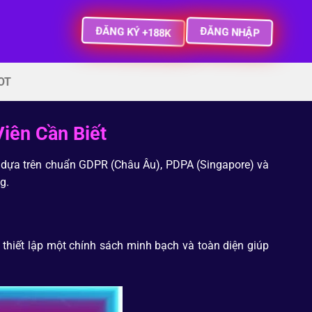
ĐĂNG KÝ +188K
ĐĂNG NHẬP
OT
iên Cần Biết
ng dựa trên chuẩn GDPR (Châu Âu), PDPA (Singapore) và
g.
 thiết lập một chính sách minh bạch và toàn diện giúp