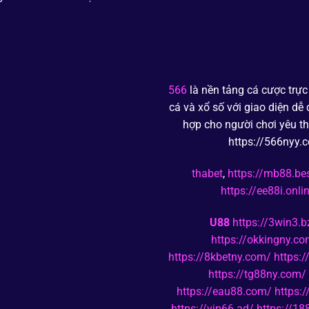
566
là nền tảng cá cược trực 
cá và xổ số với giao diện dễ
hợp cho người chơi yêu thí
https://566nyy.c
thabet
,
https://mb88.be
https://ee88i.onli
U88
https://3win3.b
https://okkingny.c
https://8kbetny.com/
https:
https://tg88ny.com/
https://eau88.com/
https:/
https://vip66.ad/
https://18