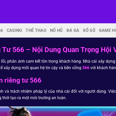
66
CASINO
THỂ THAO
NỔ HŨ
ĐÁ GÀ
XỔ SỐ
GAME H
 Tư 566 – Nội Dung Quan Trọng Hội V
ốt lõi, phản ánh cam kết tôn trọng khách hàng. Nhà cái xây dự
để xây dựng mối quan hệ tin cậy và bền vững
566
với khách hàn
n riêng tư 566
nh và trách nhiệm pháp lý của nhà cái đối với người dùng. Việc
 thời tạo ra một môi trường an toàn.