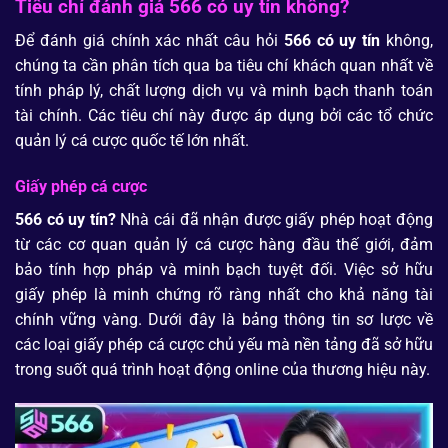
Tiêu chí đánh giá 566 có uy tín không?
Để đánh giá chính xác nhất câu hỏi
566 có uy tín
không,
chúng ta cần phân tích qua ba tiêu chí khách quan nhất về
tính pháp lý, chất lượng dịch vụ và minh bạch thanh toán
tài chính. Các tiêu chí này được áp dụng bởi các tổ chức
quản lý cá cược quốc tế lớn nhất.
Giấy phép cá cược
566 có uy tín?
Nhà cái đã nhận được giấy phép hoạt động
từ các cơ quan quản lý cá cược hàng đầu thế giới, đảm
bảo tính hợp pháp và minh bạch tuyệt đối. Việc sở hữu
giấy phép là minh chứng rõ ràng nhất cho khả năng tài
chính vững vàng. Dưới đây là bảng thông tin sơ lược về
các loại giấy phép cá cược chủ yếu mà nền tảng đã sở hữu
trong suốt quá trình hoạt động online của thương hiệu này.