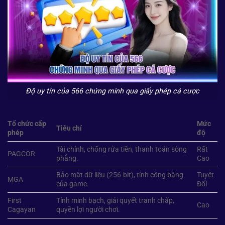
Độ uy tín của 566 chứng minh qua giấy phép cá cược
Tổ chức cấp
Mức
Tiêu chí
phép
độ
Tài chính, chống rửa tiền, thanh toán sòng
Rất
PAGCOR
phẳng.
Cao
Bảo mật dữ liệu (256-bit), tính công bằng
Tuyệt
MGA
của game.
Đối
First
Tính minh bạch, giải quyết tranh chấp,
Cao
Cagayan
quyền lợi người chơi.