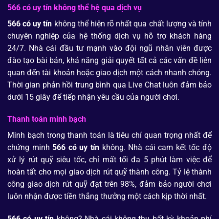
566 có uy tín không thể hệ qua dịch vụ
566 có uy tín
không thể hiện rõ nhất qua chất lượng và tính
chuyên nghiệp của hệ thống dịch vụ hỗ trợ khách hàng
24/7. Nhà cái đầu tư mạnh vào đội ngũ nhân viên được
đào tạo bài bản, khả năng giải quyết tất cả các vấn đề liên
quan đến tài khoản hoặc giao dịch một cách nhanh chóng.
Thời gian phản hồi trung bình qua Live Chat luôn đảm bảo
dưới 15 giây để tiếp nhận yêu cầu của người chơi.
Thanh toán minh bạch
Minh bạch trong thanh toán là tiêu chí quan trọng nhất để
chứng minh
566 có uy tín
không. Nhà cái cam kết tốc độ
xử lý rút quỹ siêu tốc, chỉ mất tối đa 5 phút làm việc để
hoàn tất cho mọi giao dịch rút quỹ thành công. Tỷ lệ thành
công giao dịch rút quỹ đạt trên 98%, đảm bảo người chơi
luôn nhận được tiền thắng thưởng một cách kịp thời nhất.
566
có uy tín
không? Nhà cái không thu bất kỳ khoản phí