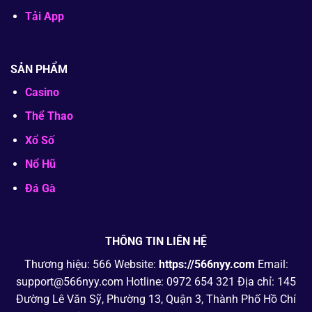
Tải App
SẢN PHẨM
Casino
Thể Thao
Xổ Số
Nổ Hũ
Đá Gà
THÔNG TIN LIÊN HỆ
Thương hiệu: 566 Website:
https://566nyy.com
Email:
support@566nyy.com
Hotline: 0972 654 321 Địa chỉ: 145
Đường Lê Văn Sỹ, Phường 13, Quận 3, Thành Phố Hồ Chí