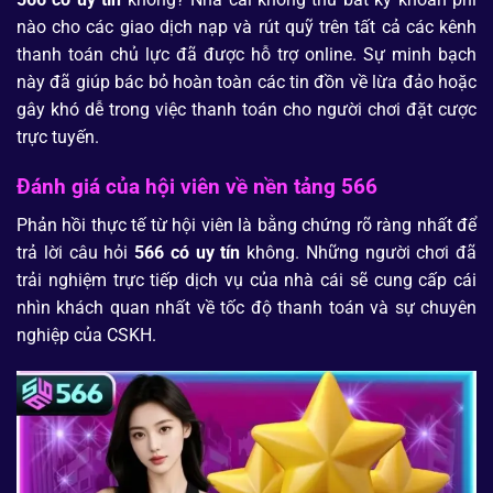
nào cho các giao dịch nạp và rút quỹ trên tất cả các kênh
thanh toán chủ lực đã được hỗ trợ online. Sự minh bạch
này đã giúp bác bỏ hoàn toàn các tin đồn về lừa đảo hoặc
gây khó dễ trong việc thanh toán cho người chơi đặt cược
trực tuyến.
Đánh giá của hội viên về nền tảng 566
Phản hồi thực tế từ hội viên là bằng chứng rõ ràng nhất để
trả lời câu hỏi
566 có uy tín
không. Những người chơi đã
trải nghiệm trực tiếp dịch vụ của nhà cái sẽ cung cấp cái
nhìn khách quan nhất về tốc độ thanh toán và sự chuyên
nghiệp của CSKH.