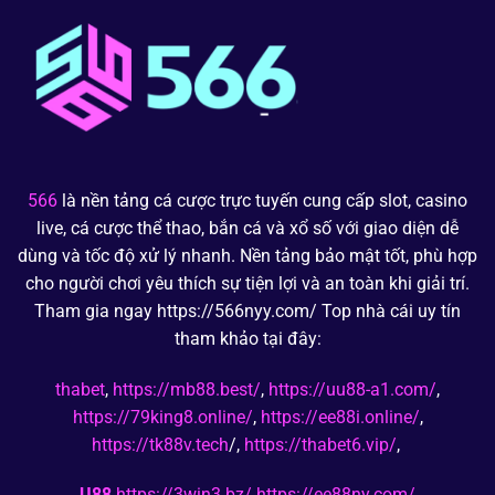
566
là nền tảng cá cược trực tuyến cung cấp slot, casino
live, cá cược thể thao, bắn cá và xổ số với giao diện dễ
dùng và tốc độ xử lý nhanh. Nền tảng bảo mật tốt, phù hợp
cho người chơi yêu thích sự tiện lợi và an toàn khi giải trí.
Tham gia ngay https://566nyy.com/ Top nhà cái uy tín
tham khảo tại đây:
thabet
,
https://mb88.best/
,
https://uu88-a1.com/
,
https://79king8.online/
,
https://ee88i.online/
,
https://tk88v.tech
/,
https://thabet6.vip/
,
U88
https://3win3.bz/
https://ee88ny.com/