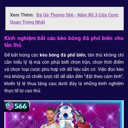
Xem Thêm:
Đá Gà Thomo 566 - Nắm Rõ 3 Cửa Cược
Quan Trọng Nhất
Kinh nghiệm bắt các kèo bóng đá phổ biến cho
tân thủ
Để bắt trúng các
kèo bóng đá phổ biến
, tân thủ không chỉ
cần hiểu tỷ lệ mà còn phải biết chọn trận, chọn thời điểm
và chọn loại cược phù hợp với dữ liệu sẵn có. Việc đọc kèo
mà không có chiến lược rất dễ dẫn đến “đặt theo cảm tính”,
khiến tỷ lệ thua tăng cao; dưới đây là những kinh nghiệm
thực tế từ cao thủ: