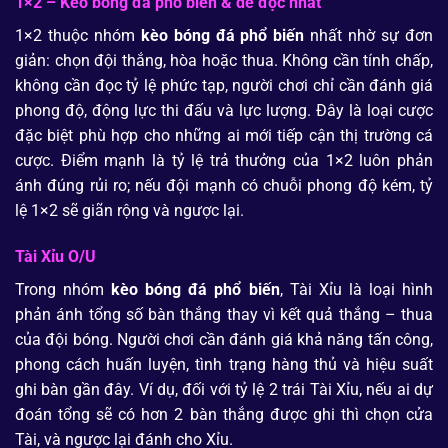
1×2 – Kèo bóng đá phổ biến & dễ đọc nhất
1×2 thuộc nhóm
kèo bóng đá phổ biến
nhất nhờ sự đơn
giản: chọn đội thắng, hòa hoặc thua. Không cần tính chấp,
không cần đọc tỷ lệ phức tạp, người chơi chỉ cần đánh giá
phong độ, động lực thi đấu và lực lượng. Đây là loại cược
đặc biệt phù hợp cho những ai mới tiếp cận thị trường cá
cược. Điểm mạnh là tỷ lệ trả thưởng của 1×2 luôn phản
ánh đúng rủi ro; nếu đội mạnh có chuỗi phong độ kém, tỷ
lệ 1×2 sẽ giãn rộng và ngược lại.
Tài Xỉu O/U
Trong nhóm
kèo bóng đá phổ biến
, Tài Xỉu là loại hình
phản ánh tổng số bàn thắng thay vì kết quả thắng – thua
của đội bóng. Người chơi cần đánh giá khả năng tấn công,
phong cách huấn luyện, tình trạng hàng thủ và hiệu suất
ghi bàn gần đây. Ví dụ, đối với tỷ lệ 2 trái Tài Xỉu, nếu ai dự
đoán tổng sẽ có hơn 2 bàn thắng được ghi thì chọn cửa
Tài, và ngược lại đánh cho Xỉu.