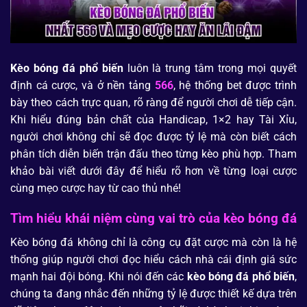
Kèo bóng đá phổ biến
luôn là trung tâm trong mọi quyết
định cá cược, và ở nền tảng
566
, hệ thống bet được trình
bày theo cách trực quan, rõ ràng để người chơi dễ tiếp cận.
Khi hiểu đúng bản chất của Handicap, 1×2 hay Tài Xỉu,
người chơi không chỉ sẽ đọc được tỷ lệ mà còn biết cách
phân tích diễn biến trận đấu theo từng kèo phù hợp. Tham
khảo bài viết dưới đây để hiểu rõ hơn về từng loại cược
cùng mẹo cược hay từ cao thủ nhé!
Tìm hiểu khái niệm cùng vai trò của kèo bóng đá
Kèo bóng đá không chỉ là công cụ đặt cược mà còn là hệ
thống giúp người chơi đọc hiểu cách nhà cái định giá sức
mạnh hai đội bóng. Khi nói đến các
kèo bóng đá phổ biến
,
chúng ta đang nhắc đến những tỷ lệ được thiết kế dựa trên