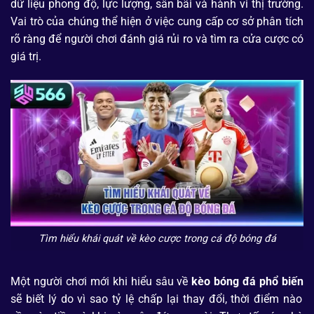
dữ liệu phong độ, lực lượng, sân bãi và hành vi thị trường.
Vai trò của chúng thể hiện ở việc cung cấp cơ sở phân tích
rõ ràng để người chơi đánh giá rủi ro và tìm ra cửa cược có
giá trị.
Tìm hiểu khái quát về kèo cược trong cá độ bóng đá
Một người chơi mới khi hiểu sâu về
kèo bóng đá phổ biến
sẽ biết lý do vì sao tỷ lệ chấp lại thay đổi, thời điểm nào