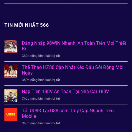
TIN MỚI NHẤT 566
Đăng Nhập 98WIN Nhanh, An Toàn Trên Mọi Thiết
Bị
ở
Chức năng bình luận bị tắt
Đăng
Nhập
Thể Thao HZ88 Cập Nhật Kèo Đấu Sôi Động Mỗi
98WIN
Ngày
Nhanh,
ở
Chức năng bình luận bị tắt
An
Thể
Toàn
Thao
Nạp Tiền 188V An Toàn Tại Nhà Cái 188V
Trên
HZ88
Mọi
ở
Chức năng bình luận bị tắt
Cập
Thiết
Nạp
Nhật
Bị
Tiền
Tải UU88 Tại U88.com Truy Cập Nhanh Trên
Kèo
188V
Đấu
Mobile
An
Sôi
ở
Chức năng bình luận bị tắt
Toàn
Động
Tải
Tại
Mỗi