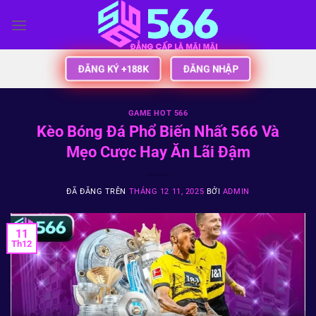
Chuyển
đến
nội
dung
ĐĂNG KÝ +188K
ĐĂNG NHẬP
GAME HOT 566
Kèo Bóng Đá Phổ Biến Nhất 566 Và
Mẹo Cược Hay Ăn Lãi Đậm
ĐÃ ĐĂNG TRÊN
THÁNG 12 11, 2025
BỞI
ADMIN
11
Th12