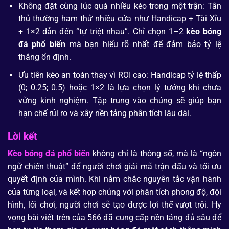
Không đặt cùng lúc quá nhiều kèo trong một trận: Tân
thủ thường ham thử nhiều cửa như Handicap + Tài Xỉu
+ 1×2 dẫn đến “tự triệt nhau”. Chỉ chọn 1–2
kèo bóng
đá phổ biến
mà bạn hiểu rõ nhất để đảm bảo tỷ lệ
thắng ổn định.
Ưu tiên kèo an toàn thay vì ROI cao: Handicap tỷ lệ thấp
(0; 0.25; 0.5) hoặc 1×2 là lựa chọn lý tưởng khi chưa
vững kinh nghiệm. Tập trung vào chúng sẽ giúp bạn
hạn chế rủi ro và xây nền tảng phân tích lâu dài.
Lời kết
Kèo bóng đá phổ biến
không chỉ là thông số, mà là “ngôn
ngữ chiến thuật” để người chơi giải mã trận đấu và tối ưu
quyết định của mình. Khi nắm chắc nguyên tắc vận hành
của từng loại, và kết hợp chúng với phân tích phong độ, đội
hình, lối chơi, người chơi sẽ tạo được lợi thế vượt trội. Hy
vọng bài viết trên của 566 đã cung cấp nền tảng đủ sâu để