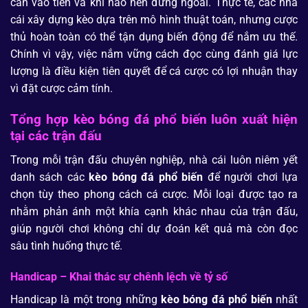
cần vào tiền và khi nào nên đứng ngoài. Thực tế, các nhà
cái xây dựng kèo dựa trên mô hình thuật toán, nhưng cược
thủ hoàn toàn có thể tận dụng biến động để nắm ưu thế.
Chính vì vậy, việc nắm vững cách đọc cùng đánh giá lực
lượng là điều kiện tiên quyết để cá cược có lợi nhuận thay
vì đặt cược cảm tính.
Tổng hợp kèo bóng đá phổ biến luôn xuất hiện
tại các trận đấu
Trong mỗi trận đấu chuyên nghiệp, nhà cái luôn niêm yết
danh sách các
kèo bóng đá phổ biến
để người chơi lựa
chọn tùy theo phong cách cá cược. Mỗi loại được tạo ra
nhằm phản ánh một khía cạnh khác nhau của trận đấu,
giúp người chơi không chỉ dự đoán kết quả mà còn đọc
sâu tình huống thực tế.
Handicap – Khai thác sự chênh lệch về tỷ số
Handicap là một trong những
kèo bóng đá phổ biến
nhất